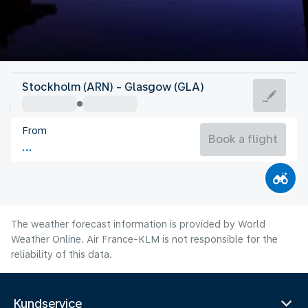
United Kingdom
Stockholm (ARN) - Glasgow (GLA)
Glasgow
From
14°C
United Kingdom
Book a flight
Flight time
Aug
The weather forecast information is provided by World
Weather Online. Air France-KLM is not responsible for the
reliability of this data.
Kundservice