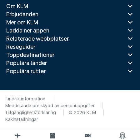
Om KLM
Erbjudanden
Mer om KLM
Ladda ner appen
Relaterade webbplatser
Reseguider
Toppdestinationer
Populära länder
Populära rutter
Juridisk information
Meddelande om skydd av personuppgifter
Tillgänglighetsförklaring
© 2026 KLM
Kakinställningar