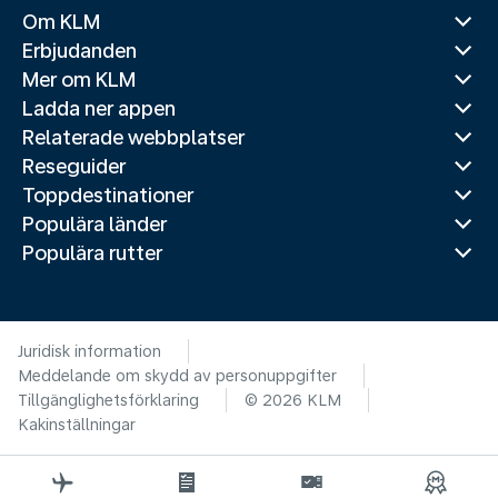
Om KLM
Erbjudanden
Mer om KLM
Ladda ner appen
Relaterade webbplatser
Reseguider
Toppdestinationer
Populära länder
Populära rutter
Juridisk information
Meddelande om skydd av personuppgifter
Tillgänglighetsförklaring
© 2026 KLM
Kakinställningar