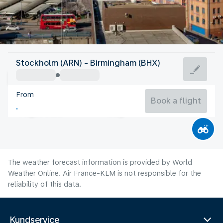
United Kingdom
Stockholm (ARN) - Birmingham (BHX)
Birmingham
From
17°C
United Kingdom
Book a flight
Flight time
Aug
The weather forecast information is provided by World
Weather Online. Air France-KLM is not responsible for the
reliability of this data.
Kundservice