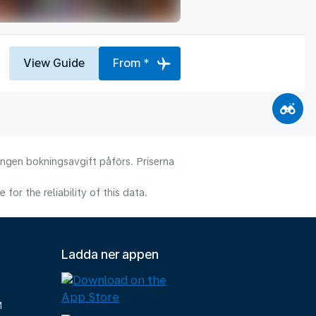
View Guide
From *
 Ingen bokningsavgift påförs. Priserna
or the reliability of this data.
Ladda ner appen
M