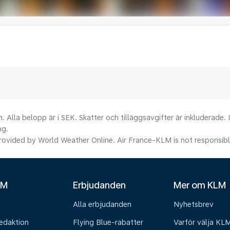
. Alla belopp är i SEK. Skatter och tilläggsavgifter är inkluderade.
ng.
ovided by World Weather Online. Air France-KLM is not responsible f
LM
Erbjudanden
Mer om KLM
Alla erbjudanden
Nyhetsbrev
edaktion
Flying Blue-rabatter
Varför välja KL