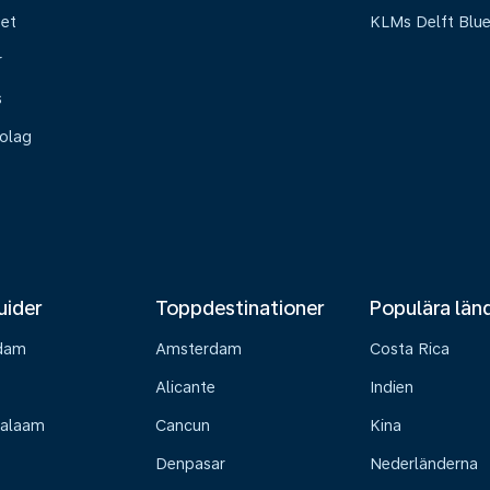
het
KLMs Delft Blu
r
s
olag
uider
Toppdestinationer
Populära län
dam
Amsterdam
Costa Rica
Alicante
Indien
Salaam
Cancun
Kina
Denpasar
Nederländerna