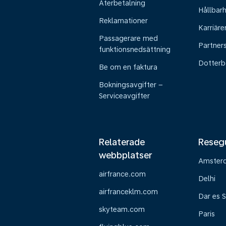
Återbetalning
Hållbar
Reklamationer
Karriäre
Passagerare med
Partner
funktionsnedsättning
Dotterb
Be om en faktura
Bokningsavgifter –
Serviceavgifter
Relaterade
Reseg
webbplatser
Amster
airfrance.com
Delhi
airfranceklm.com
Dar es 
skyteam.com
Paris