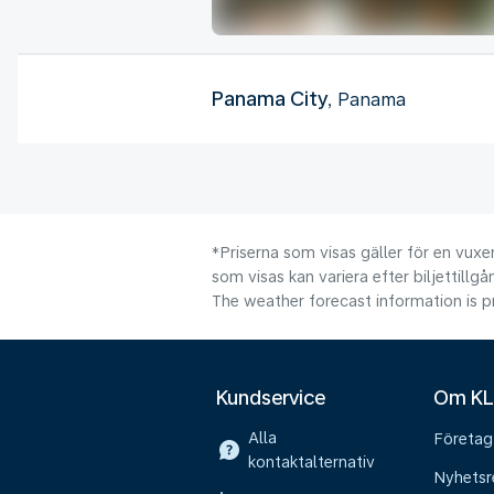
Panama City
, Panama
*Priserna som visas gäller för en vuxen
som visas kan variera efter biljettillgå
The weather forecast information is pr
Kundservice
Om K
Alla
Företag
kontaktalternativ
Nyhetsr