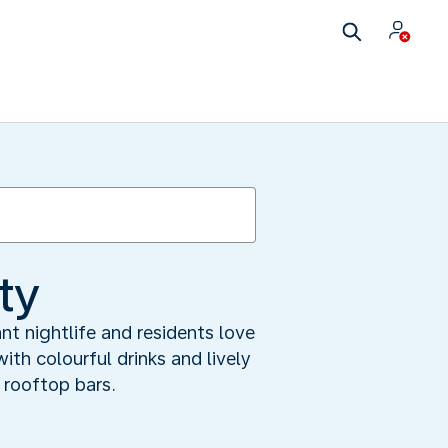
ty
t nightlife and residents love
ith colourful drinks and lively
 rooftop bars.