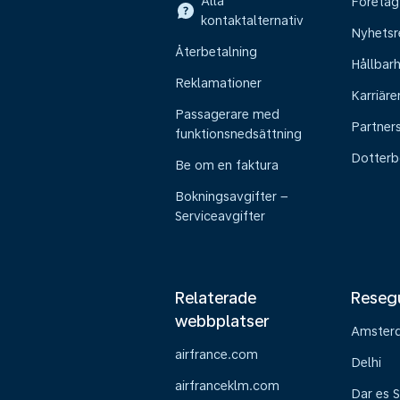
Alla
Företag
kontaktalternativ
Nyhetsr
Återbetalning
Hållbar
Reklamationer
Karriäre
Passagerare med
Partner
funktionsnedsättning
Dotterb
Be om en faktura
Bokningsavgifter –
Serviceavgifter
Relaterade
Reseg
webbplatser
Amster
airfrance.com
Delhi
airfranceklm.com
Dar es 