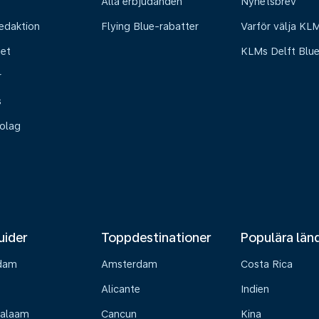
Alla erbjudanden
Nyhetsbrev
edaktion
Flying Blue-rabatter
Varför välja KL
het
KLMs Delft Blu
r
s
olag
uider
Toppdestinationer
Populära län
dam
Amsterdam
Costa Rica
Alicante
Indien
Salaam
Cancun
Kina