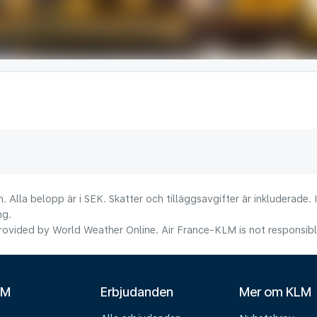
. Alla belopp är i SEK. Skatter och tilläggsavgifter är inkluderade.
ng.
ovided by World Weather Online. Air France-KLM is not responsible f
LM
Erbjudanden
Mer om KLM