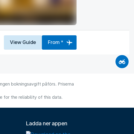
View Guide
From *
 Ingen bokningsavgift påförs. Priserna
or the reliability of this data.
Ladda ner appen