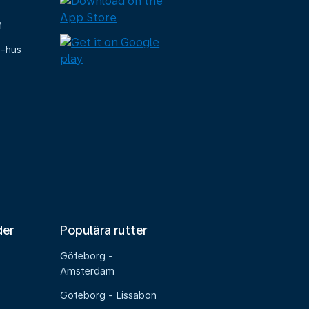
M
e-hus
der
Populära rutter
Göteborg -
Amsterdam
Göteborg - Lissabon