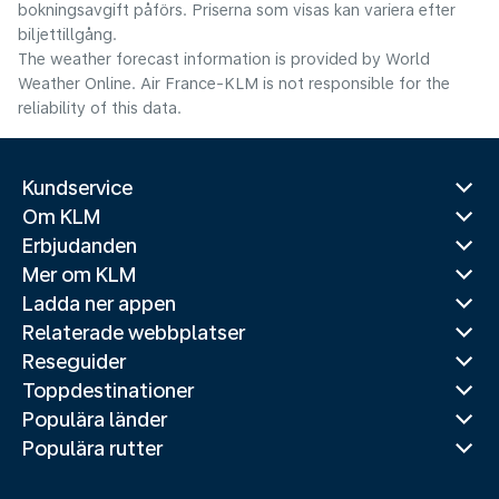
bokningsavgift påförs. Priserna som visas kan variera efter
biljettillgång.
The weather forecast information is provided by World
Weather Online. Air France-KLM is not responsible for the
reliability of this data.
Kundservice
Om KLM
Erbjudanden
Mer om KLM
Ladda ner appen
Relaterade webbplatser
Reseguider
Toppdestinationer
Populära länder
Populära rutter