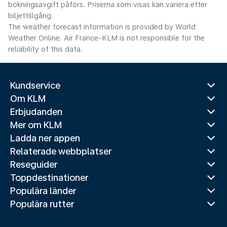
bokningsavgift påförs. Priserna som visas kan variera efter
biljettillgång.
The weather forecast information is provided by World
Weather Online. Air France-KLM is not responsible for the
reliability of this data.
Kundservice
Om KLM
Erbjudanden
Mer om KLM
Ladda ner appen
Relaterade webbplatser
Reseguider
Toppdestinationer
Populära länder
Populära rutter