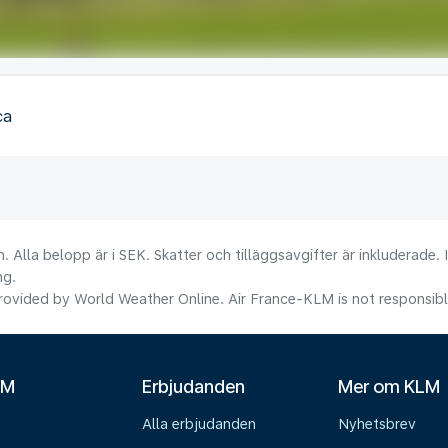
ca
. Alla belopp är i SEK. Skatter och tilläggsavgifter är inkluderade.
ng.
ovided by World Weather Online. Air France-KLM is not responsible f
LM
Erbjudanden
Mer om KLM
Alla erbjudanden
Nyhetsbrev