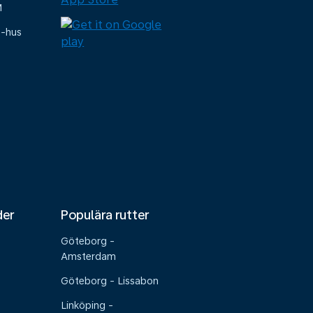
M
e-hus
der
Populära rutter
Göteborg -
Amsterdam
Göteborg - Lissabon
Linköping -