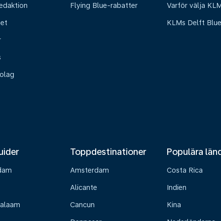
edaktion
Flying Blue-rabatter
Varför välja KL
het
KLMs Delft Blu
r
s
olag
uider
Toppdestinationer
Populära län
dam
Amsterdam
Costa Rica
Alicante
Indien
Salaam
Cancun
Kina