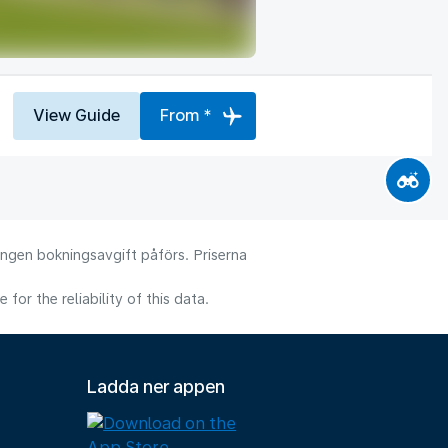
View Guide
From *
 Ingen bokningsavgift påförs. Priserna
or the reliability of this data.
Ladda ner appen