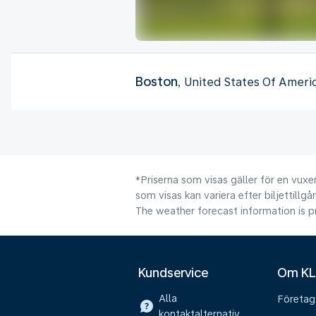
Boston
, United States Of Ameri
*Priserna som visas gäller för en vuxen
som visas kan variera efter biljettillgå
The weather forecast information is pr
Kundservice
Om K
Alla
Företag
kontaktalternativ