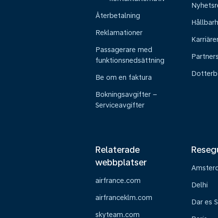
Nyhetsr
Återbetalning
Hållbar
Reklamationer
Karriäre
Passagerare med
Partner
funktionsnedsättning
Dotterb
Be om en faktura
Bokningsavgifter –
Serviceavgifter
Relaterade
Reseg
webbplatser
Amster
airfrance.com
Delhi
airfranceklm.com
Dar es 
skyteam.com