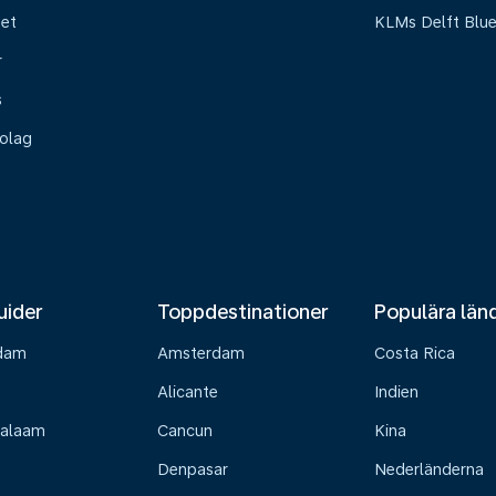
het
KLMs Delft Blu
r
s
olag
uider
Toppdestinationer
Populära län
dam
Amsterdam
Costa Rica
Alicante
Indien
Salaam
Cancun
Kina
Denpasar
Nederländerna