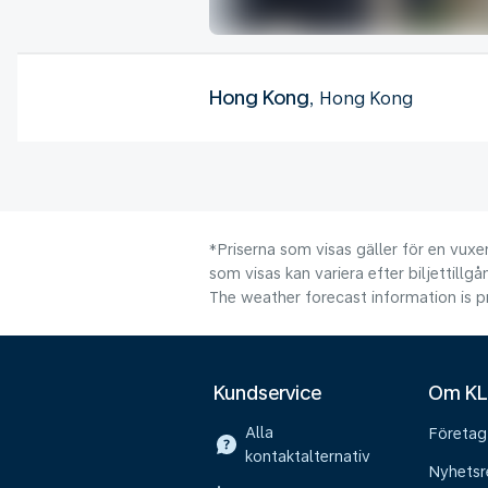
Hong Kong
, Hong Kong
*Priserna som visas gäller för en vuxen
som visas kan variera efter biljettillgå
The weather forecast information is pr
Kundservice
Om K
Alla
Företag
kontaktalternativ
Nyhetsr