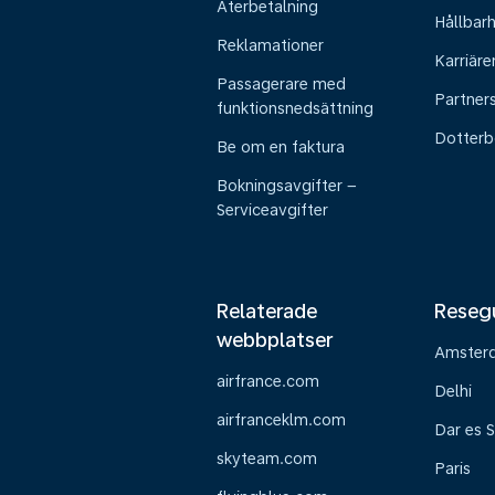
Återbetalning
Hållbar
Reklamationer
Karriäre
Passagerare med
Partner
funktionsnedsättning
Dotterb
Be om en faktura
Bokningsavgifter –
Serviceavgifter
Relaterade
Reseg
webbplatser
Amster
airfrance.com
Delhi
airfranceklm.com
Dar es 
skyteam.com
Paris