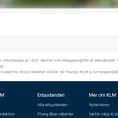
. Alla belopp är i SEK. Skatter och tilläggsavgifter är inkluderade.
ng.
ovided by World Weather Online. Air France-KLM is not responsible f
LM
Erbjudanden
Mer om KLM
Alla erbjudanden
Nyhetsbrev
edaktion
Flying Blue-rabatter
Varför välja KL