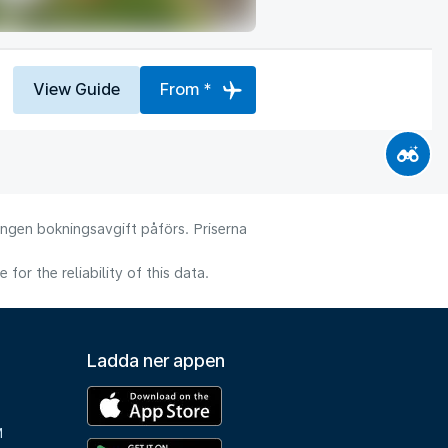
View Guide
From *
 Ingen bokningsavgift påförs. Priserna
or the reliability of this data.
Ladda ner appen
M