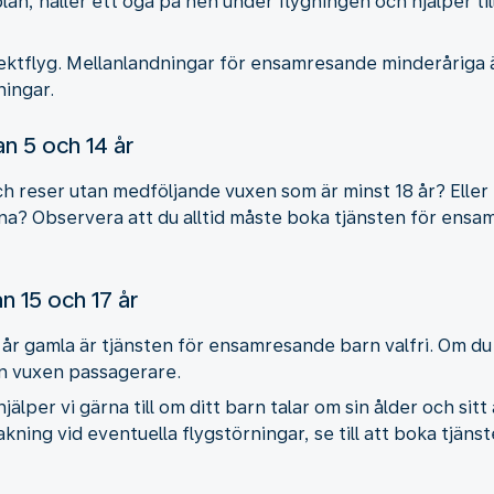
lygplan, håller ett öga på hen under flygningen och hjälper ti
direktflyg. Mellanlandningar för ensamresande minderåriga 
ningar.
an 5 och 14 år
ch reser utan medföljande vuxen som är minst 18 år? Eller 
na? Observera att du alltid måste boka tjänsten för ens
n 15 och 17 år
år gamla är tjänsten för ensamresande barn valfri. Om du 
en vuxen passagerare.
 hjälper vi gärna till om ditt barn talar om sin ålder och s
kning vid eventuella flygstörningar, se till att boka tjä