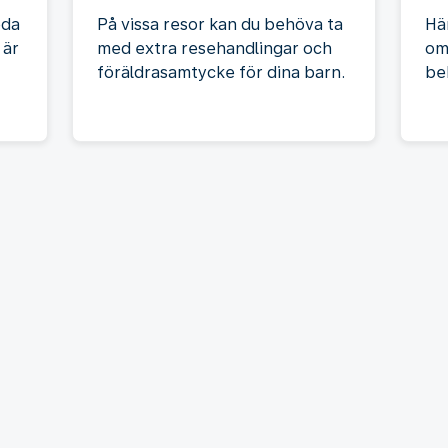
eda
På vissa resor kan du behöva ta
Hä
 är
med extra resehandlingar och
om
föräldrasamtycke för dina barn.
be