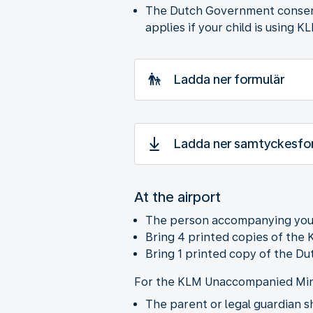
The Dutch Government consent le
applies if your child is using
Ladda ner formulär
Ladda ner samtyckesfor
At the airport
The person accompanying your c
Bring 4 printed copies of th
Bring 1 printed copy of the D
For the KLM Unaccompanied Min
The parent or legal guardian sh