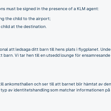
ons must be signed in the presence of a KLM agent:
 the child to the airport;
hild at the destination.
l att ledsaga ditt barn till hens plats i flygplanet. Un
itt barn. Vi tar hen till en utsedd lounge för ensamresan
till ankomsthallen och ser till att barnet blir hämtat av d
 typ av identitetshandling som matchar informationen på f