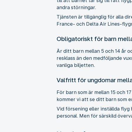
till att barnet tar sig till rätt f
andra störningar.
Tjänsten är tillgänglig för alla 
France- och Delta Air Lines-flyg
Obligatoriskt för barn mell
Är ditt barn mellan 5 och 14 år o
resklass än den medföljande vux
vanliga biljetten.
Valfritt för ungdomar mella
För barn som är mellan 15 och 17 
kommer vi att se ditt barn som 
Vid försening eller inställda flyg
personal. Men för särskild överva