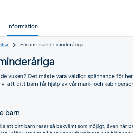
Information
älsa
Ensamresande minderåriga
minderåriga
nde vuxen? Det måste vara väldigt spännande för hen!
i att ditt barn får hjälp av vår mark- och kabinperso
e barn
älla att ditt barn reser så bekvämt som möjligt, även när 