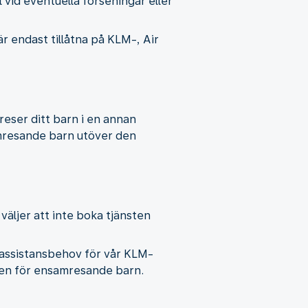
ll vid eventuella förseningar eller
är endast tillåtna på KLM-, Air
reser ditt barn i en annan
amresande barn utöver den
väljer att inte boka tjänsten
itt assistansbehov för vår KLM-
nsten för ensamresande barn.