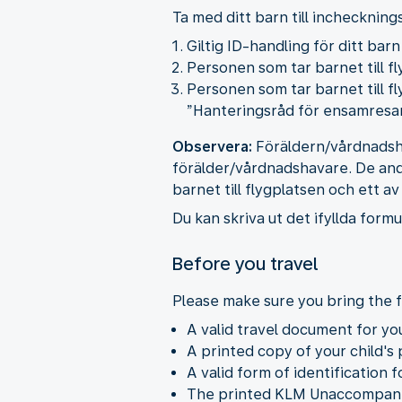
Ta med ditt barn till inchecknin
Giltig ID-handling för ditt bar
Personen som tar barnet till fl
Personen som tar barnet till f
”Hanteringsråd för ensamresa
Observera:
Föräldern/vårdnadshav
förälder/vårdnadshavare. De and
barnet till flygplatsen och ett
Du kan skriva ut det ifyllda form
Before you travel
Please make sure you bring the 
A valid travel document for you
A printed copy of your child's
A valid form of identification 
The printed KLM Unaccompanie