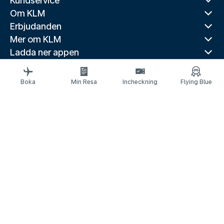
Kundservice
Om KLM
Erbjudanden
Mer om KLM
Ladda ner appen
Relaterade webbplatser
Reseguider
Boka
Min Resa
Incheckning
Flying Blue
Toppdestinationer
Populära länder
Populära rutter
Juridisk information
Meddelande om skydd av personuppgifter
Tillgänglighetsförklaring
© 2026 KLM
Kakinställningar