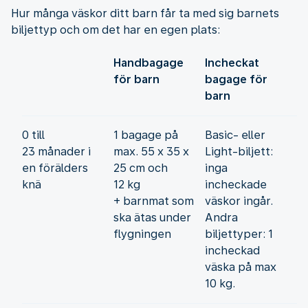
Hur många väskor ditt barn får ta med sig barnets
biljettyp och om det har en egen plats:
Handbagage
Incheckat
för barn
bagage för
barn
0 till
1 bagage på
Basic- eller
23 månader i
max. 55 x 35 x
Light-biljett:
en förälders
25 cm och
inga
knä
12 kg
incheckade
+ barnmat som
väskor ingår.
ska ätas under
Andra
flygningen
biljettyper: 1
incheckad
väska på max
10 kg.