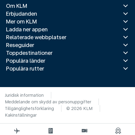
Om KLM
Erbjudanden
Mer om KLM
Ladda ner appen
Relaterade webbplatser
Reseguider
Toppdestinationer
Populära länder
Populära rutter
Juridisk information
Meddelande om skydd av personuppgifter
Tillgänglighetsförklaring
© 2026 KLM
Kakinställningar