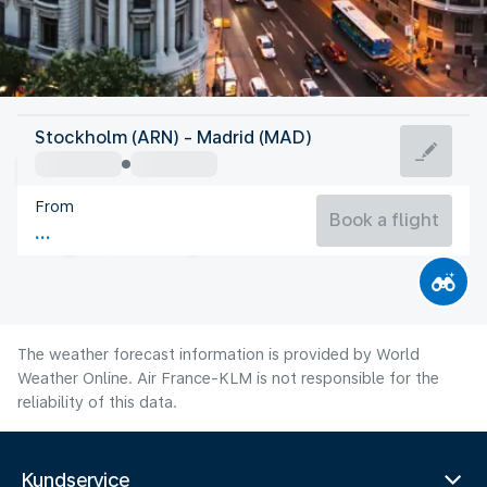
Spain
Stockholm (ARN) - Madrid (MAD)
Madrid
From
27°C
Spain
Book a flight
Flight time
Aug
The weather forecast information is provided by World
Weather Online. Air France-KLM is not responsible for the
reliability of this data.
Kundservice