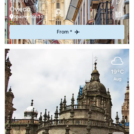
Explore
Oviedo
Spain
19h30
From *
19°C
Aug