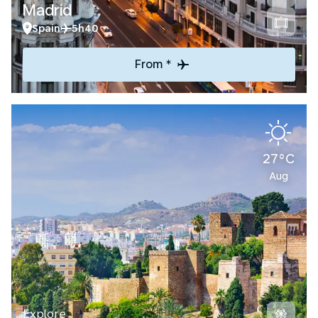
Madrid
Spain
5h40
From *
27°C
Aug
Explore