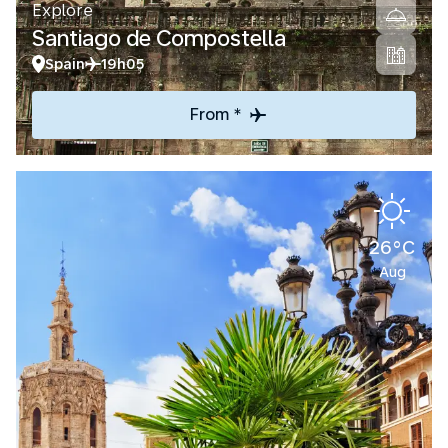
Explore
Santiago de Compostella
Spain
19h05
From *
26°C
Aug