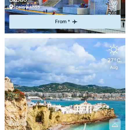
Spain
4h55
From *
27°C
Aug
Explore