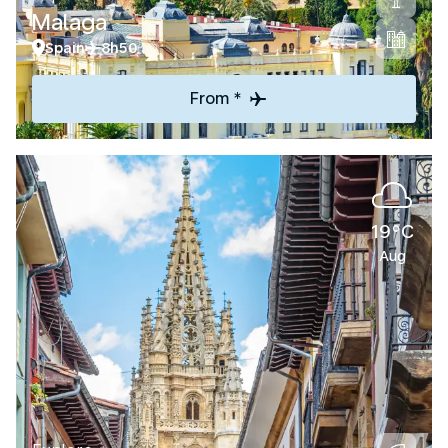
Malaga
Spain
8h50
From *
19°C
Aug