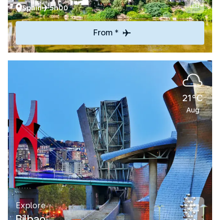
Spain
5h00
From *
21°C
Aug
Explore
Bilbao