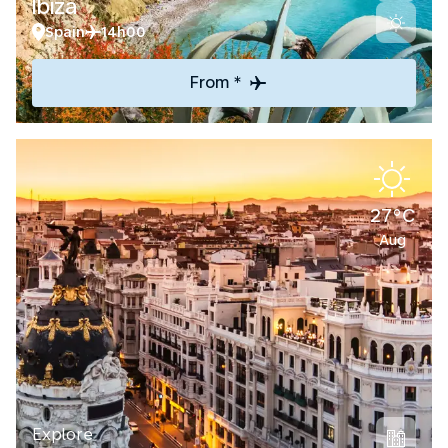
Ibiza
Spain
14h00
From *
27°C
Aug
Explore