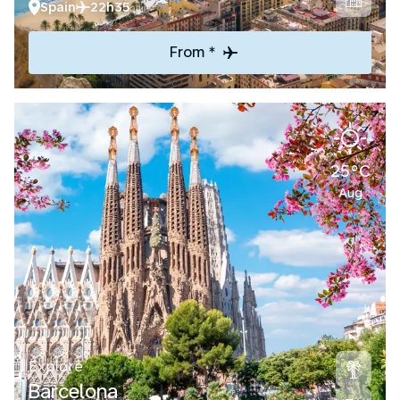
Spain
22h35
From *
25°C
Aug
Explore
Barcelona