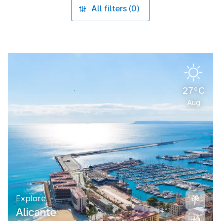
All filters (0)
27°C
Aug
Explore
Alicante