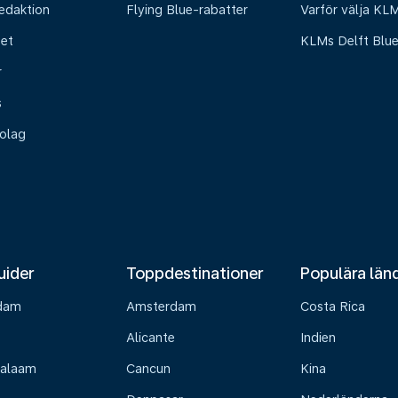
edaktion
Flying Blue-rabatter
Varför välja KL
het
KLMs Delft Blu
r
s
olag
uider
Toppdestinationer
Populära län
dam
Amsterdam
Costa Rica
Alicante
Indien
Salaam
Cancun
Kina