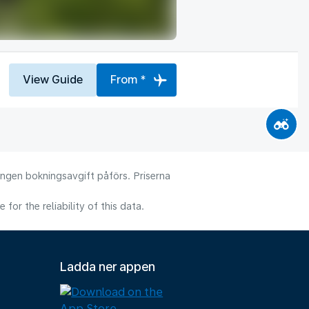
View Guide
From *
 Ingen bokningsavgift påförs. Priserna
or the reliability of this data.
Ladda ner appen