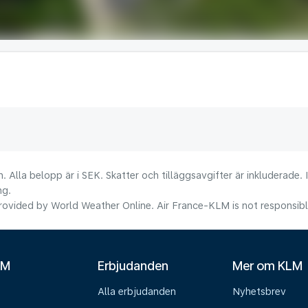
. Alla belopp är i SEK. Skatter och tilläggsavgifter är inkluderade.
ng.
ovided by World Weather Online. Air France-KLM is not responsible f
LM
Erbjudanden
Mer om KLM
Alla erbjudanden
Nyhetsbrev