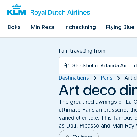
Boka
Min Resa
Incheckning
Flying Blue
I am travelling from
Destinations
Paris
Art d
Art deco di
The great red awnings of La 
ultimate Parisian brasserie, th
varied clientele. This famous 
as Dalí, Picasso and Man Ray 