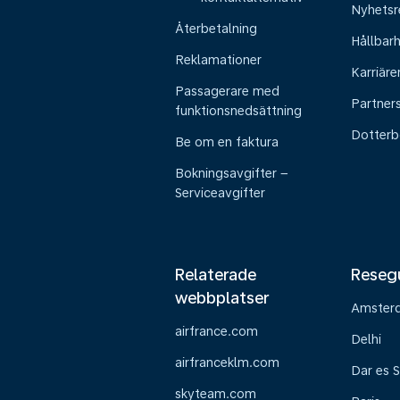
Nyhetsr
Återbetalning
Hållbar
Reklamationer
Karriäre
Passagerare med
Partner
funktionsnedsättning
Dotterb
Be om en faktura
Bokningsavgifter –
Serviceavgifter
Relaterade
Reseg
webbplatser
Amster
airfrance.com
Delhi
airfranceklm.com
Dar es 
skyteam.com