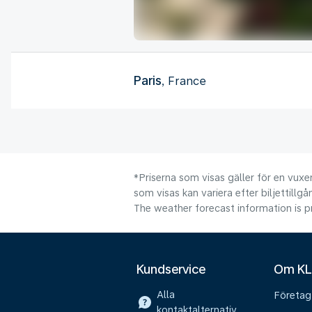
Paris
, France
*Priserna som visas gäller för en vuxen
som visas kan variera efter biljettillgå
The weather forecast information is pr
Kundservice
Om K
Alla
Företag
kontaktalternativ