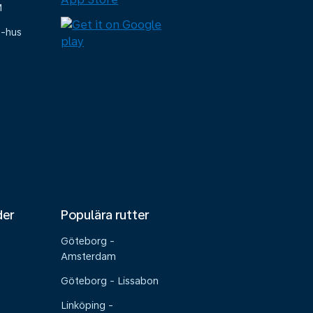
M
e-hus
der
Populära rutter
Göteborg -
Amsterdam
Göteborg - Lissabon
Linköping -