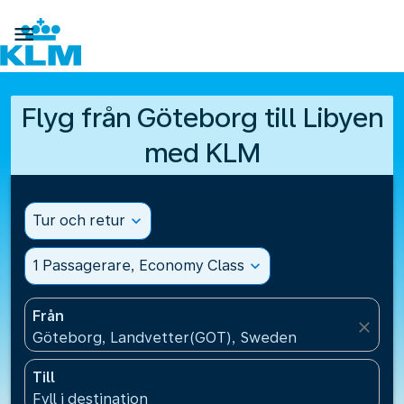

Flyg från Göteborg till Libyen
med KLM
Tur och retur
expand_more
1 Passagerare, Economy Class
expand_more
Från
close
Göteborg, Landvetter(GOT), Sweden
Till
Fyll i destination