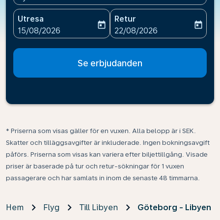
Utresa
Retur
today
today
fc-booking-departure-date-aria-label
fc-booking-return-date-ari
15/08/2026
22/08/2026
Se erbjudanden
* Priserna som visas gäller för en vuxen. Alla belopp är i SEK.
Skatter och tilläggsavgifter är inkluderade. Ingen bokningsavgift
påförs. Priserna som visas kan variera efter biljettillgång. Visade
priser är baserade på tur och retur-sökningar för 1 vuxen
passagerare och har samlats in inom de senaste 48 timmarna.
Hem
Flyg
Till Libyen
Göteborg - Libyen