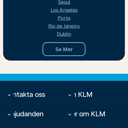
Seoul
Los Angeles
Porto
Rio de Janeiro
Dublin
Se Mer
Kontakta oss
Om KLM
keyboard_arrow_down
keyboard_arrow_down
Erbjudanden
Mer om KLM
keyboard_arrow_down
keyboard_arrow_down