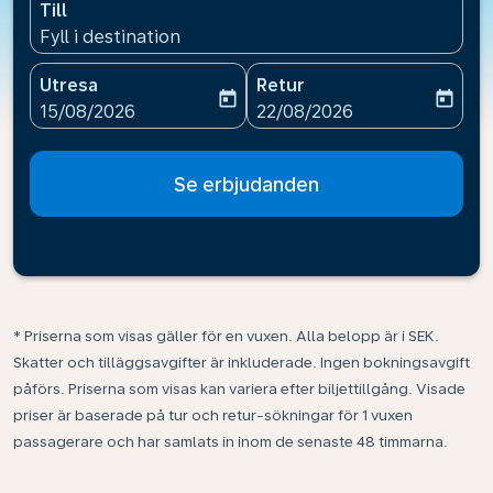
Till
Fyll i destination
Utresa
Retur
today
today
fc-booking-departure-date-aria-label
fc-booking-return-date-ari
15/08/2026
22/08/2026
Se erbjudanden
* Priserna som visas gäller för en vuxen. Alla belopp är i SEK.
Skatter och tilläggsavgifter är inkluderade. Ingen bokningsavgift
påförs. Priserna som visas kan variera efter biljettillgång. Visade
priser är baserade på tur och retur-sökningar för 1 vuxen
passagerare och har samlats in inom de senaste 48 timmarna.