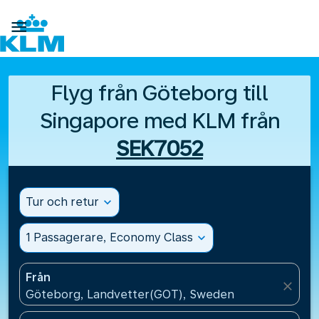

Flyg från Göteborg till
Singapore med KLM från
SEK7052
Tur och retur
expand_more
1 Passagerare, Economy Class
expand_more
Från
close
Göteborg, Landvetter(GOT), Sweden