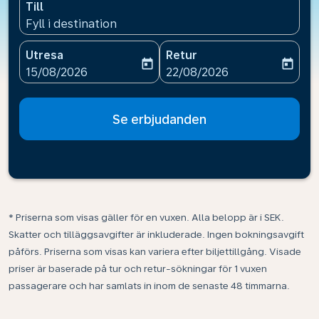
Till
Fyll i destination
Utresa
Retur
today
today
fc-booking-departure-date-aria-label
fc-booking-return-date-ari
15/08/2026
22/08/2026
Se erbjudanden
* Priserna som visas gäller för en vuxen. Alla belopp är i SEK.
Skatter och tilläggsavgifter är inkluderade. Ingen bokningsavgift
påförs. Priserna som visas kan variera efter biljettillgång. Visade
priser är baserade på tur och retur-sökningar för 1 vuxen
passagerare och har samlats in inom de senaste 48 timmarna.