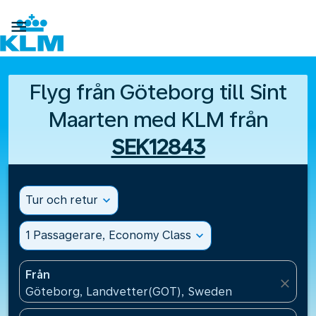

Flyg från Göteborg till Sint
Maarten med KLM från
SEK12843
Tur och retur
expand_more
1 Passagerare, Economy Class
expand_more
Från
close
Göteborg, Landvetter(GOT), Sweden