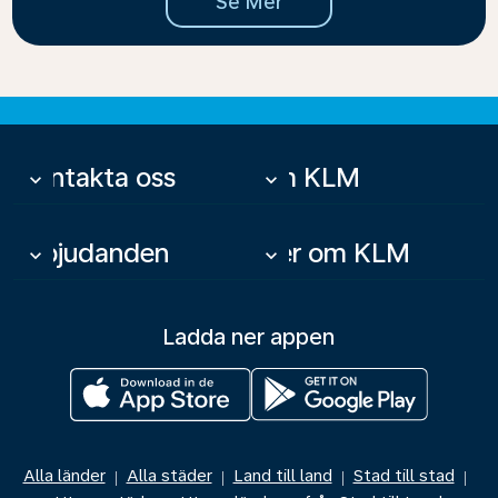
Se Mer
Kontakta oss
Om KLM
keyboard_arrow_down
keyboard_arrow_down
Erbjudanden
Mer om KLM
keyboard_arrow_down
keyboard_arrow_down
Ladda ner appen
Alla länder
Alla städer
Land till land
Stad till stad
|
|
|
|