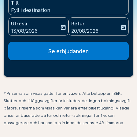
Till
Fyll i destination
Utresa
Retur
today
today
fc-booking-departure-date-aria-label
fc-booking-return-date-ari
13/08/2026
20/08/2026
Se erbjudanden
* Priserna som visas gäller för en vuxen. Alla belopp är i SEK.
Skatter och tilläggsavgifter är inkluderade. Ingen bokningsavgift
påförs. Priserna som visas kan variera efter biljettillgång. Visade
priser är baserade på tur och retur-sökningar för 1 vuxen
passagerare och har samlats in inom de senaste 48 timmarna.