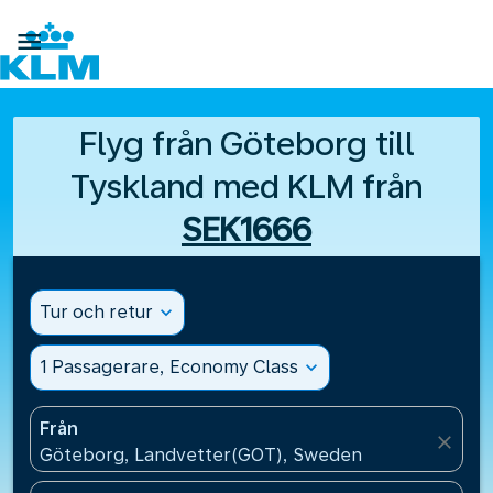

Flyg från Göteborg till
Tyskland med KLM från
SEK1666
Tur och retur
expand_more
1 Passagerare, Economy Class
expand_more
Från
close
Göteborg, Landvetter(GOT), Sweden