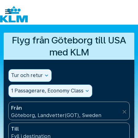

Flyg från Göteborg till USA
med KLM
Tur och retur
expand_more
1 Passagerare, Economy Class
expand_more
Från
close
Göteborg, Landvetter(GOT), Sweden
Till
Fyll i destination