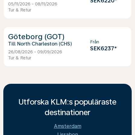
SEK6220
*
05/11/2026 - 08/11/2026
Tur & Retur
Göteborg (GOT)
Från
North Charleston (CHS)
SEK6237
*
26/08/2026 - 09/09/2026
Tur & Retur
Utforska KLM:s populäraste
destinationer
Amsterdam
Lissabon