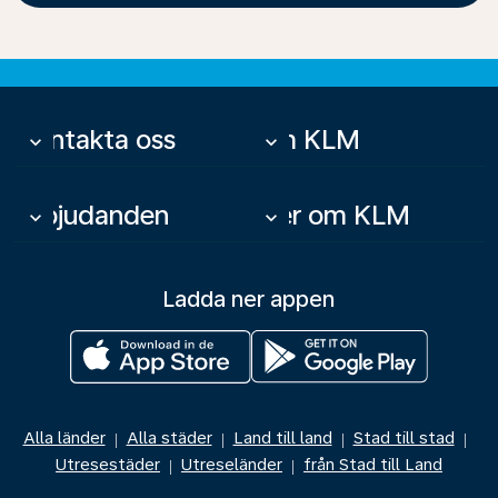
Kontakta oss
Om KLM
keyboard_arrow_down
keyboard_arrow_down
Erbjudanden
Mer om KLM
keyboard_arrow_down
keyboard_arrow_down
Ladda ner appen
Alla länder
Alla städer
Land till land
Stad till stad
|
|
|
|
Utresestäder
Utreseländer
från Stad till Land
|
|