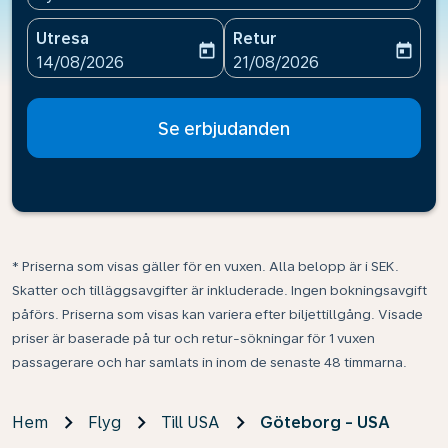
Utresa
Retur
today
today
fc-booking-departure-date-aria-label
fc-booking-return-date-ari
14/08/2026
21/08/2026
Se erbjudanden
* Priserna som visas gäller för en vuxen. Alla belopp är i SEK.
Skatter och tilläggsavgifter är inkluderade. Ingen bokningsavgift
påförs. Priserna som visas kan variera efter biljettillgång. Visade
priser är baserade på tur och retur-sökningar för 1 vuxen
passagerare och har samlats in inom de senaste 48 timmarna.
Hem
Flyg
Till USA
Göteborg - USA