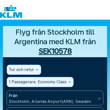

Flyg från Stockholm till
Argentina med KLM från
SEK10578
Tur och retur
expand_more
1 Passagerare, Economy Class
expand_more
Från
close
Stockholm, Arlanda Airport(ARN), Sweden