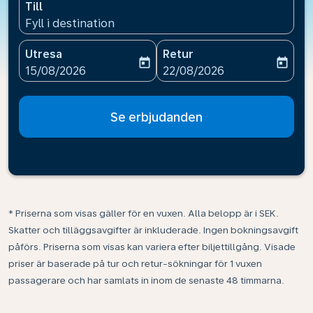
Till
Fyll i destination
Utresa
Retur
today
today
fc-booking-departure-date-aria-label
fc-booking-return-date-ari
15/08/2026
22/08/2026
Se erbjudanden
* Priserna som visas gäller för en vuxen. Alla belopp är i SEK.
Skatter och tilläggsavgifter är inkluderade. Ingen bokningsavgift
påförs. Priserna som visas kan variera efter biljettillgång. Visade
priser är baserade på tur och retur-sökningar för 1 vuxen
passagerare och har samlats in inom de senaste 48 timmarna.