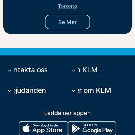
Toronto
Se Mer
Kontakta oss
Om KLM
keyboard_arrow_down
keyboard_arrow_down
Erbjudanden
Mer om KLM
keyboard_arrow_down
keyboard_arrow_down
Ladda ner appen