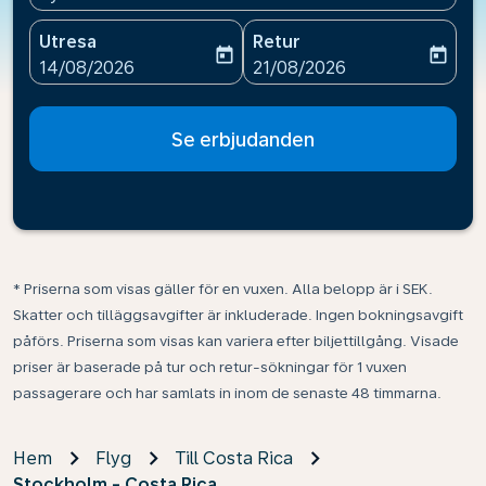
Utresa
Retur
today
today
fc-booking-departure-date-aria-label
fc-booking-return-date-ari
14/08/2026
21/08/2026
Se erbjudanden
* Priserna som visas gäller för en vuxen. Alla belopp är i SEK.
Skatter och tilläggsavgifter är inkluderade. Ingen bokningsavgift
påförs. Priserna som visas kan variera efter biljettillgång. Visade
priser är baserade på tur och retur-sökningar för 1 vuxen
passagerare och har samlats in inom de senaste 48 timmarna.
Hem
Flyg
Till Costa Rica
Stockholm - Costa Rica