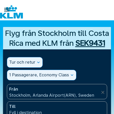

Flyg från Stockholm till Costa
Rica med KLM från
SEK9431
Tur och retur
expand_more
1 Passagerare, Economy Class
expand_more
Från
close
Stockholm, Arlanda Airport(ARN), Sweden
Till
Fyll i destination