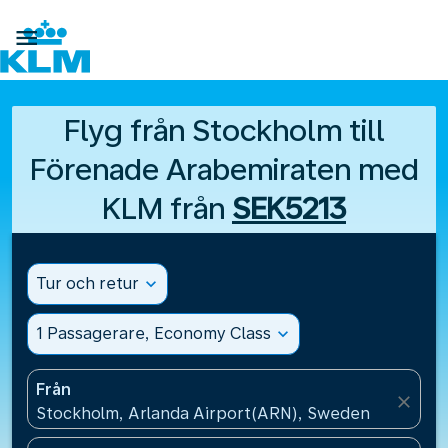

Flyg från Stockholm till
Förenade Arabemiraten med
KLM från
SEK5213
Tur och retur
expand_more
1 Passagerare, Economy Class
expand_more
Från
close
Stockholm, Arlanda Airport(ARN), Sweden