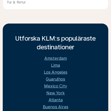
Tur & Retur
Utforska KLM:s populäraste
destinationer
Amsterdam
Lima
Los Angeles
Guarulhos
Mexico City
New York
Atlanta
Buenos Aires