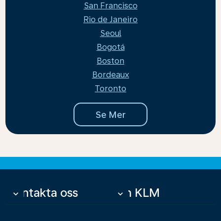
San Francisco
Rio de Janeiro
Seoul
Bogotá
Boston
Bordeaux
Toronto
Se Mer
Kontakta oss
Om KLM
keyboard_arrow_down
keyboard_arrow_down