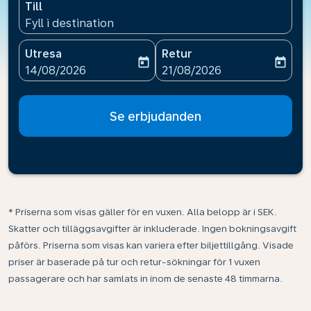
Till
Fyll i destination
Utresa
Retur
today
today
fc-booking-departure-date-aria-label
fc-booking-return-date-ari
14/08/2026
21/08/2026
Se erbjudanden
* Priserna som visas gäller för en vuxen. Alla belopp är i SEK.
Skatter och tilläggsavgifter är inkluderade. Ingen bokningsavgift
påförs. Priserna som visas kan variera efter biljettillgång. Visade
priser är baserade på tur och retur-sökningar för 1 vuxen
passagerare och har samlats in inom de senaste 48 timmarna.