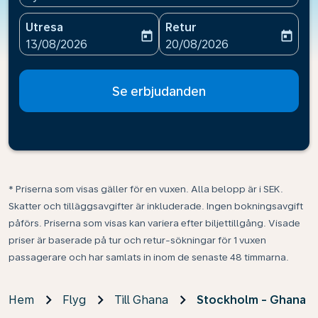
Utresa
Retur
today
today
fc-booking-departure-date-aria-label
fc-booking-return-date-ari
13/08/2026
20/08/2026
Se erbjudanden
* Priserna som visas gäller för en vuxen. Alla belopp är i SEK.
Skatter och tilläggsavgifter är inkluderade. Ingen bokningsavgift
påförs. Priserna som visas kan variera efter biljettillgång. Visade
priser är baserade på tur och retur-sökningar för 1 vuxen
passagerare och har samlats in inom de senaste 48 timmarna.
Hem
Flyg
Till Ghana
Stockholm - Ghana