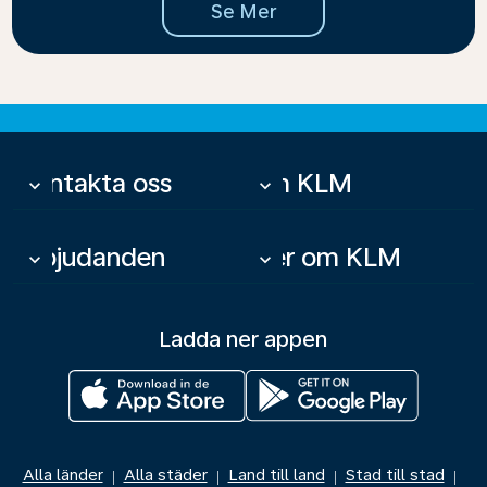
Se Mer
Kontakta oss
Om KLM
keyboard_arrow_down
keyboard_arrow_down
Erbjudanden
Mer om KLM
keyboard_arrow_down
keyboard_arrow_down
Ladda ner appen
Alla länder
Alla städer
Land till land
Stad till stad
|
|
|
|