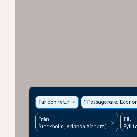
Tur och retur
expand_more
1 Passagerare, Econo
Från
Till
close