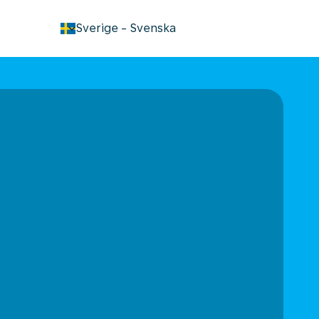
keyboard_arrow_down
Sverige
-
Svenska