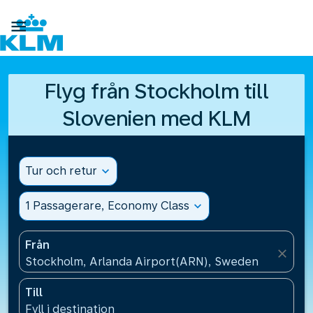

Flyg från Stockholm till
Slovenien med KLM
Tur och retur
expand_more
1 Passagerare, Economy Class
expand_more
Från
close
Stockholm, Arlanda Airport(ARN), Sweden
Till
Fyll i destination