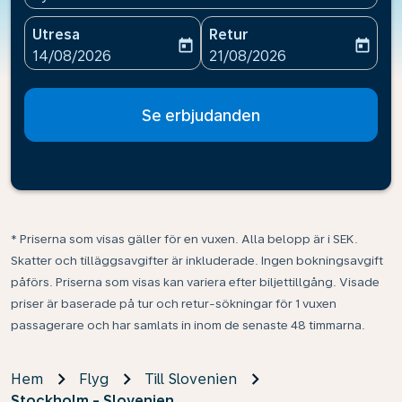
Utresa
Retur
today
today
fc-booking-departure-date-aria-label
fc-booking-return-date-ari
14/08/2026
21/08/2026
Se erbjudanden
* Priserna som visas gäller för en vuxen. Alla belopp är i SEK.
Skatter och tilläggsavgifter är inkluderade. Ingen bokningsavgift
påförs. Priserna som visas kan variera efter biljettillgång. Visade
priser är baserade på tur och retur-sökningar för 1 vuxen
passagerare och har samlats in inom de senaste 48 timmarna.
Hem
Flyg
Till Slovenien
Stockholm - Slovenien