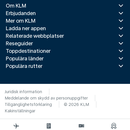
Om KLM
Erbjudanden
Mer om KLM
Ladda ner appen
Relaterade webbplatser
Reseguider
Toppdestinationer
Populära länder
Populära rutter
Juridisk information
Meddelande om skydd av personuppgifter
Tillgänglighetsförklaring
© 2026 KLM
Kakinställningar