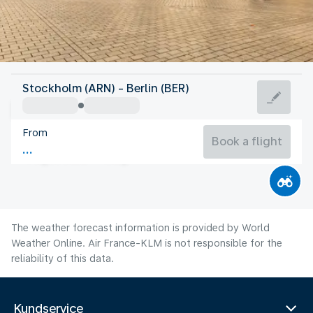
Germany
Stockholm (ARN) - Berlin (BER)
Berlin
From
20°C
Germany
Book a flight
Flight time
Aug
The weather forecast information is provided by World
Weather Online. Air France-KLM is not responsible for the
reliability of this data.
Kundservice