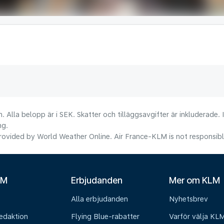
. Alla belopp är i SEK. Skatter och tilläggsavgifter är inkluderade.
ng.
ovided by World Weather Online. Air France-KLM is not responsible f
LM
Erbjudanden
Mer om KLM
Alla erbjudanden
Nyhetsbrev
edaktion
Flying Blue-rabatter
Varför välja KL