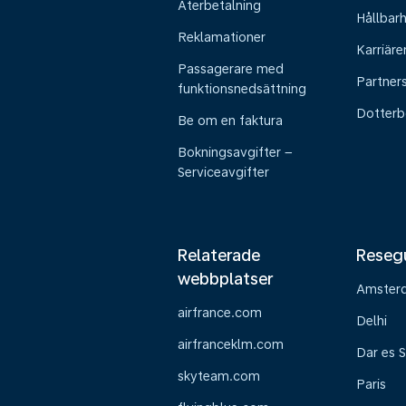
Återbetalning
Hållbar
Reklamationer
Karriäre
Passagerare med
Partner
funktionsnedsättning
Dotterb
Be om en faktura
Bokningsavgifter –
Serviceavgifter
Relaterade
Reseg
webbplatser
Amster
airfrance.com
Delhi
airfranceklm.com
Dar es 
skyteam.com
Paris