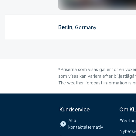
Berlin
, Germany
*Priserna som visas gäller för en vuxen
som visas kan variera efter biljettillgå
The weather forecast information is pr
Kundservice
Om K
Alla
Företag
kontaktalternativ
Nyhetsr