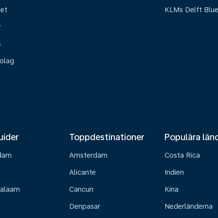
het
KLMs Delft Blu
r
s
olag
uider
Toppdestinationer
Populära län
dam
Amsterdam
Costa Rica
Alicante
Indien
Salaam
Cancun
Kina
Denpasar
Nederländerna