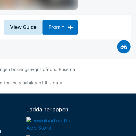
View Guide
From *
 Ingen bokningsavgift påförs. Priserna
or the reliability of this data.
Ladda ner appen
M