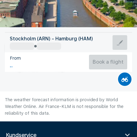
Germany
Stockholm (ARN) - Hamburg (HAM)
Hamburg
From
18°C
Germany
Book a flight
Flight time
Aug
The weather forecast information is provided by World
Weather Online. Air France-KLM is not responsible for the
reliability of this data.
Kundservice