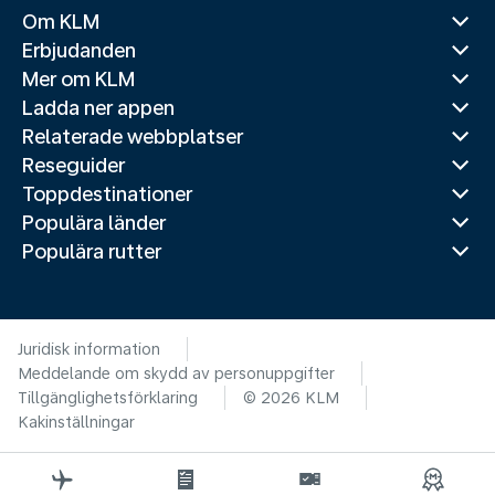
Om KLM
Erbjudanden
Mer om KLM
Ladda ner appen
Relaterade webbplatser
Reseguider
Toppdestinationer
Populära länder
Populära rutter
Juridisk information
Meddelande om skydd av personuppgifter
Tillgänglighetsförklaring
© 2026 KLM
Kakinställningar