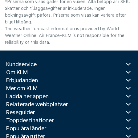
*Priserna som visas gäller för en vuxen. Alla belopp är i SEK.
Skatter och tilläggsavgifter är inkluderade. Ingen
bokningsavgift påförs. Priserna som visas kan variera efter
biljettillgång.
The weather forecast information is provided by World
Weather Online. Air France-KLM is not responsible for the
reliability of this data.
Kundservice
Om KLM
Erbjudanden
Mer om KLM
Ladda ner appen
Relaterade webbplatser
Reseguider
Toppdestinationer
Populära länder
Populära rutter