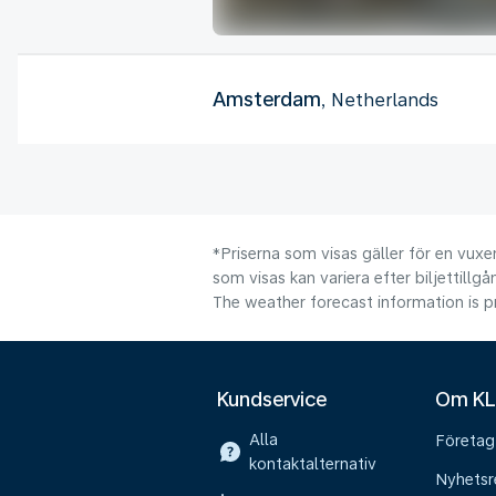
Amsterdam
, Netherlands
*Priserna som visas gäller för en vuxen
som visas kan variera efter biljettillgå
The weather forecast information is pr
Kundservice
Om K
Alla
Företag
kontaktalternativ
Nyhetsr