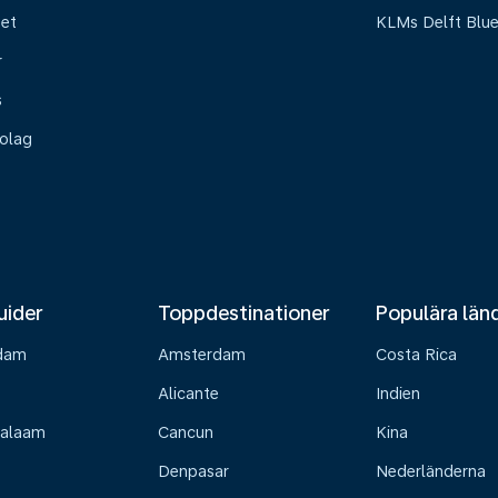
het
KLMs Delft Blu
r
s
olag
uider
Toppdestinationer
Populära län
dam
Amsterdam
Costa Rica
Alicante
Indien
Salaam
Cancun
Kina
Denpasar
Nederländerna