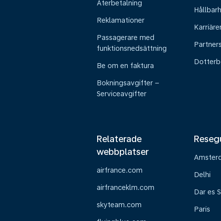
Återbetalning
Hållbar
Reklamationer
Karriäre
Passagerare med
Partner
funktionsnedsättning
Dotterb
Be om en faktura
Bokningsavgifter –
Serviceavgifter
Relaterade
Reseg
webbplatser
Amster
airfrance.com
Delhi
airfranceklm.com
Dar es 
skyteam.com
Paris