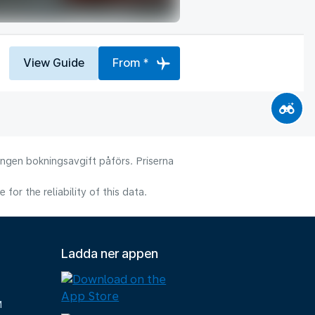
View Guide
From *
 Ingen bokningsavgift påförs. Priserna
or the reliability of this data.
Ladda ner appen
M