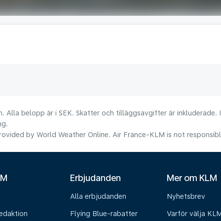
. Alla belopp är i SEK. Skatter och tilläggsavgifter är inkluderade.
ng.
ovided by World Weather Online. Air France-KLM is not responsible f
LM
Erbjudanden
Mer om KLM
Alla erbjudanden
Nyhetsbrev
edaktion
Flying Blue-rabatter
Varför välja KL