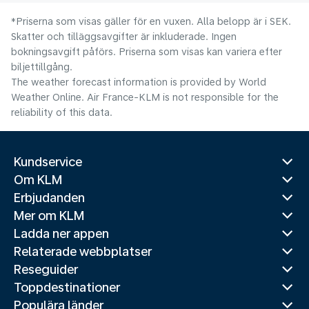
*Priserna som visas gäller för en vuxen. Alla belopp är i SEK.
Skatter och tilläggsavgifter är inkluderade. Ingen
bokningsavgift påförs. Priserna som visas kan variera efter
biljettillgång.
The weather forecast information is provided by World
Weather Online. Air France-KLM is not responsible for the
reliability of this data.
Kundservice
Om KLM
Erbjudanden
Mer om KLM
Ladda ner appen
Relaterade webbplatser
Reseguider
Toppdestinationer
Populära länder