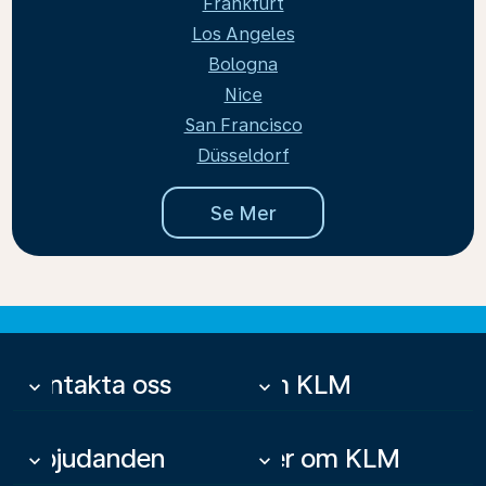
Frankfurt
Los Angeles
Bologna
Nice
San Francisco
Düsseldorf
Se Mer
Kontakta oss
Om KLM
keyboard_arrow_down
keyboard_arrow_down
Erbjudanden
Mer om KLM
keyboard_arrow_down
keyboard_arrow_down