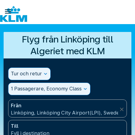

Flyg från Linköping till
Algeriet med KLM
Tur och retur
expand_more
1 Passagerare, Economy Class
expand_more
Från
close
Linköping, Linköping City Airport(LPI), Sweden
Till
Fyll i destination