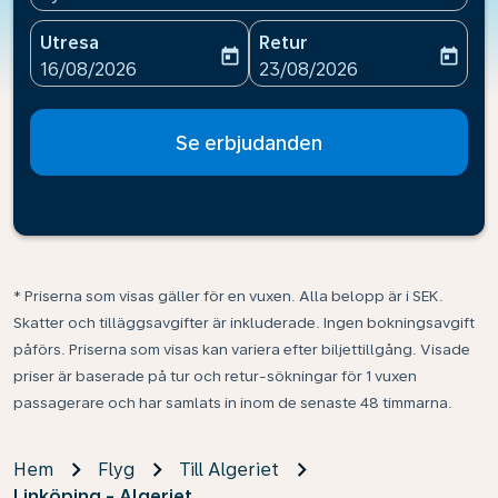
Utresa
Retur
today
today
fc-booking-departure-date-aria-label
fc-booking-return-date-ari
16/08/2026
23/08/2026
Se erbjudanden
* Priserna som visas gäller för en vuxen. Alla belopp är i SEK.
Skatter och tilläggsavgifter är inkluderade. Ingen bokningsavgift
påförs. Priserna som visas kan variera efter biljettillgång. Visade
priser är baserade på tur och retur-sökningar för 1 vuxen
passagerare och har samlats in inom de senaste 48 timmarna.
Hem
Flyg
Till Algeriet
Linköping - Algeriet