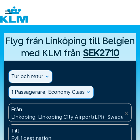

Flyg från Linköping till Belgien
med KLM från
SEK2710
Tur och retur
expand_more
1 Passagerare, Economy Class
expand_more
Från
close
Linköping, Linköping City Airport(LPI), Sweden
Till
Fyll i destination