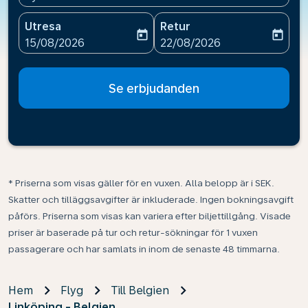
Utresa
Retur
today
today
fc-booking-departure-date-aria-label
fc-booking-return-date-ari
15/08/2026
22/08/2026
Se erbjudanden
* Priserna som visas gäller för en vuxen. Alla belopp är i SEK.
Skatter och tilläggsavgifter är inkluderade. Ingen bokningsavgift
påförs. Priserna som visas kan variera efter biljettillgång. Visade
priser är baserade på tur och retur-sökningar för 1 vuxen
passagerare och har samlats in inom de senaste 48 timmarna.
Hem
Flyg
Till Belgien
Linköping - Belgien