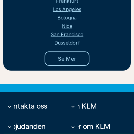
Frankfurt
Los Angeles
Bologna
Nice
San Francisco
Düsseldorf
Se Mer
Kontakta oss
Om KLM
keyboard_arrow_down
keyboard_arrow_down
Erbjudanden
Mer om KLM
keyboard_arrow_down
keyboard_arrow_down