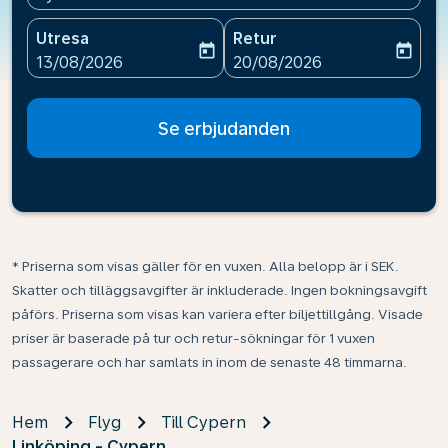
Utresa
Retur
today
today
fc-booking-departure-date-aria-label
fc-booking-return-date-ari
13/08/2026
20/08/2026
Se erbjudanden
* Priserna som visas gäller för en vuxen. Alla belopp är i SEK.
Skatter och tilläggsavgifter är inkluderade. Ingen bokningsavgift
påförs. Priserna som visas kan variera efter biljettillgång. Visade
priser är baserade på tur och retur-sökningar för 1 vuxen
passagerare och har samlats in inom de senaste 48 timmarna.
Hem
Flyg
Till Cypern
Linköping - Cypern