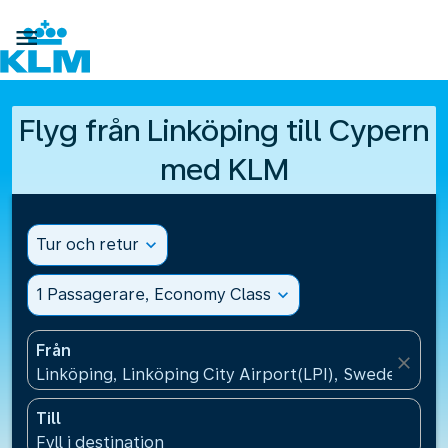

Flyg från Linköping till Cypern
med KLM
Tur och retur
expand_more
1 Passagerare, Economy Class
expand_more
Från
close
Linköping, Linköping City Airport(LPI), Sweden
Till
Fyll i destination