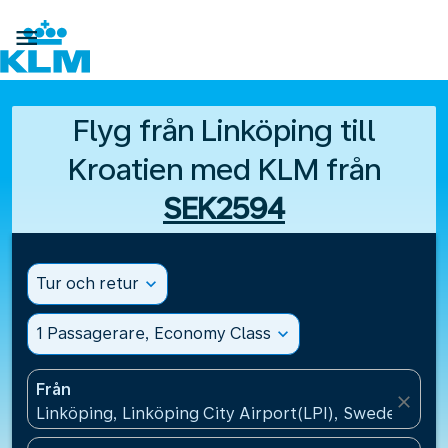

Flyg från Linköping till
Kroatien med KLM från
SEK2594
Tur och retur
expand_more
1 Passagerare, Economy Class
expand_more
Från
close
Linköping, Linköping City Airport(LPI), Sweden