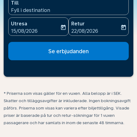
Till
Fyll i destination
Utresa
Retur
today
today
fc-booking-departure-date-aria-label
fc-booking-return-date-ari
15/08/2026
22/08/2026
Se erbjudanden
* Priserna som visas gäller för en vuxen. Alla belopp är i SEK.
Skatter och tilläggsavgifter är inkluderade. Ingen bokningsavgift
påförs. Priserna som visas kan variera efter biljettillgång. Visade
priser är baserade på tur och retur-sökningar för 1 vuxen
passagerare och har samlats in inom de senaste 48 timmarna.