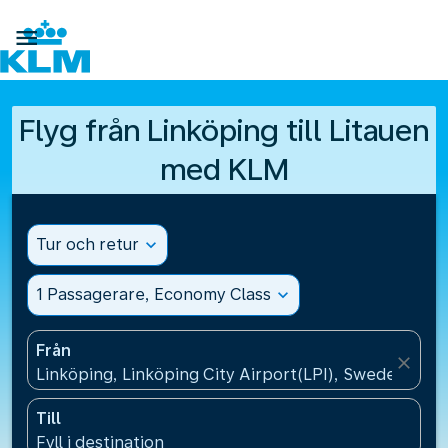

Flyg från Linköping till Litauen
med KLM
Tur och retur
expand_more
1 Passagerare, Economy Class
expand_more
Från
close
Linköping, Linköping City Airport(LPI), Sweden
Till
Fyll i destination