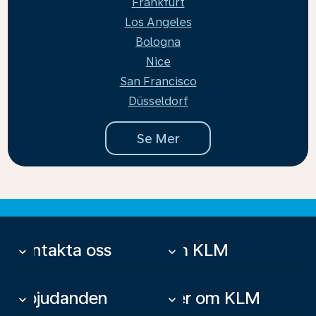
Frankfurt
Los Angeles
Bologna
Nice
San Francisco
Düsseldorf
Se Mer
Kontakta oss
Om KLM
keyboard_arrow_down
keyboard_arrow_down
Erbjudanden
Mer om KLM
keyboard_arrow_down
keyboard_arrow_down