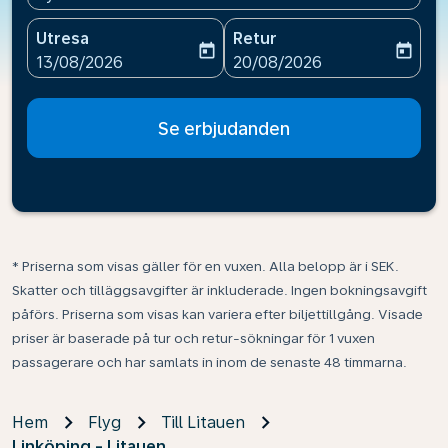
Utresa
Retur
today
today
fc-booking-departure-date-aria-label
fc-booking-return-date-ari
13/08/2026
20/08/2026
Se erbjudanden
* Priserna som visas gäller för en vuxen. Alla belopp är i SEK.
Skatter och tilläggsavgifter är inkluderade. Ingen bokningsavgift
påförs. Priserna som visas kan variera efter biljettillgång. Visade
priser är baserade på tur och retur-sökningar för 1 vuxen
passagerare och har samlats in inom de senaste 48 timmarna.
Hem
Flyg
Till Litauen
Linköping - Litauen