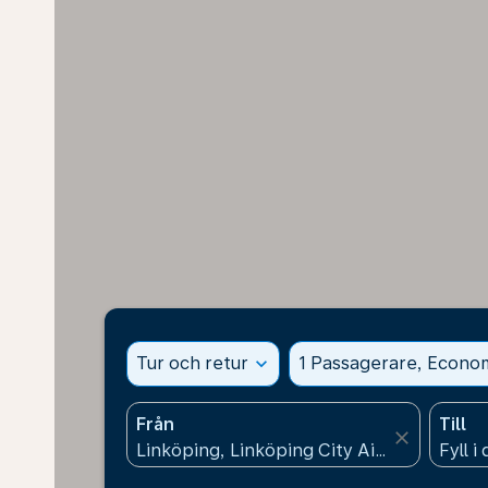
Tur och retur
expand_more
1 Passagerare, Econo
Från
Till
close