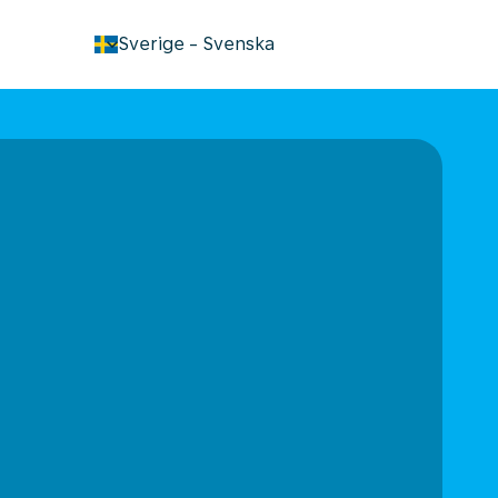
keyboard_arrow_down
Sverige
-
Svenska