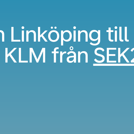
n Linköping til
 KLM från
SEK