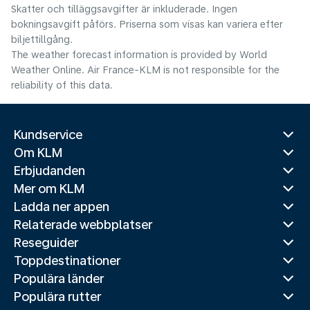
Skatter och tilläggsavgifter är inkluderade. Ingen
bokningsavgift påförs. Priserna som visas kan variera efter
biljettillgång.
The weather forecast information is provided by World
Weather Online. Air France-KLM is not responsible for the
reliability of this data.
Kundservice
Om KLM
Erbjudanden
Mer om KLM
Ladda ner appen
Relaterade webbplatser
Reseguider
Toppdestinationer
Populära länder
Populära rutter