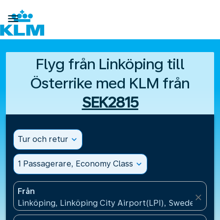

Flyg från Linköping till
Österrike med KLM från
SEK2815
Tur och retur
expand_more
1 Passagerare, Economy Class
expand_more
Från
close
Linköping, Linköping City Airport(LPI), Sweden