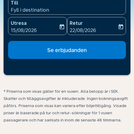
Till
Fyll i destination
Utresa
Retur
today
today
fc-booking-departure-date-aria-label
fc-booking-return-date-ari
15/08/2026
22/08/2026
Se erbjudanden
* Priserna som visas gäller för en vuxen. Alla belopp är i SEK.
Skatter och tilläggsavgifter är inkluderade. Ingen bokningsavgift
påförs. Priserna som visas kan variera efter biljettillgång. Visade
priser är baserade på tur och retur-sökningar för 1 vuxen
passagerare och har samlats in inom de senaste 48 timmarna.