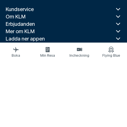
Kundservice
Om KLM
Erbjudanden
Mer om KLM
Ladda ner appen
Relaterade webbplatser
Reseguider
Boka
Min Resa
Incheckning
Flying Blue
Toppdestinationer
Populära länder
Populära rutter
Juridisk information
Meddelande om skydd av personuppgifter
Tillgänglighetsförklaring
© 2026 KLM
Kakinställningar