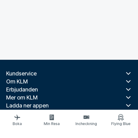
Kundservice
Om KLM
Erbjudanden
Mer om KLM
Ladda ner appen
Relaterade webbplatser
Reseguider
Boka
Min Resa
Incheckning
Flying Blue
Toppdestinationer
Populära länder