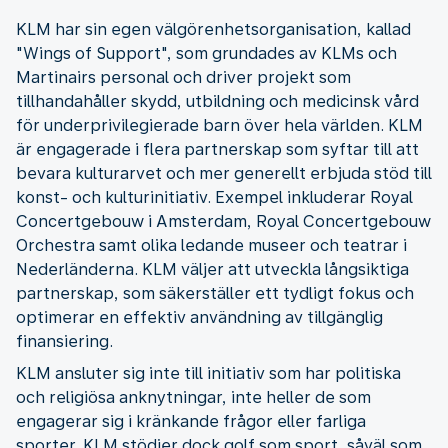
KLM har sin egen välgörenhetsorganisation, kallad
"Wings of Support", som grundades av KLMs och
Martinairs personal och driver projekt som
tillhandahåller skydd, utbildning och medicinsk vård
för underprivilegierade barn över hela världen. KLM
är engagerade i flera partnerskap som syftar till att
bevara kulturarvet och mer generellt erbjuda stöd till
konst- och kulturinitiativ. Exempel inkluderar Royal
Concertgebouw i Amsterdam, Royal Concertgebouw
Orchestra samt olika ledande museer och teatrar i
Nederländerna. KLM väljer att utveckla långsiktiga
partnerskap, som säkerställer ett tydligt fokus och
optimerar en effektiv användning av tillgänglig
finansiering.
KLM ansluter sig inte till initiativ som har politiska
och religiösa anknytningar, inte heller de som
engagerar sig i kränkande frågor eller farliga
sporter. KLM stödjer dock golf som sport, såväl som