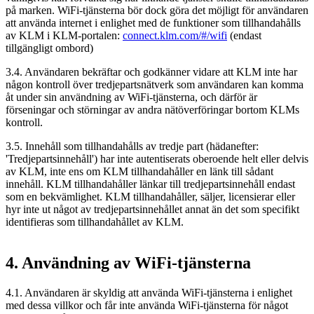
på marken. WiFi-tjänsterna bör dock göra det möjligt för användaren
att använda internet i enlighet med de funktioner som tillhandahålls
av KLM i KLM-portalen:
connect.klm.com/#/wifi
(endast
tillgängligt ombord)
3.4. Användaren bekräftar och godkänner vidare att KLM inte har
någon kontroll över tredjepartsnätverk som användaren kan komma
åt under sin användning av WiFi-tjänsterna, och därför är
förseningar och störningar av andra nätöverföringar bortom KLMs
kontroll.
3.5. Innehåll som tillhandahålls av tredje part (hädanefter:
'Tredjepartsinnehåll') har inte autentiserats oberoende helt eller delvis
av KLM, inte ens om KLM tillhandahåller en länk till sådant
innehåll. KLM tillhandahåller länkar till tredjepartsinnehåll endast
som en bekvämlighet. KLM tillhandahåller, säljer, licensierar eller
hyr inte ut något av tredjepartsinnehållet annat än det som specifikt
identifieras som tillhandahållet av KLM.
4. Användning av WiFi-tjänsterna
4.1. Användaren är skyldig att använda WiFi-tjänsterna i enlighet
med dessa villkor och får inte använda WiFi-tjänsterna för något