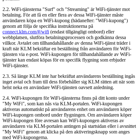
2.2. WiFi-tjänsterna "Surf" och "Streaming" är WiFi-tjänster mot
betalning. För att få en eller flera av dessa WiFi-tjänster måste
användaren köpa en WiFi-kupong (hädanefter: "WiFi-kupong")
genom att följa de specifika instruktionerna på
connect.klm.com/#/wifi
(endast tillgängligt ombord) eller
webbplatsen, slutföra betalningsprocessen och godkänna dessa
villkor. Avtalet om tillhandahållande av denna WiFi-tjänst träder i
kraft när KLM bekräftar en beställning från användaren för WiFi-
tjänsten via e-post. WiFi-kupongen för tillhandahållande av WiFi-
tjänster kan endast köpas för en specifik flygning som erbjuder
WiFi-tjänster.
2.3. Så länge KLM inte har bekräftat användarens beställning ingås
inget avtal och fram till dess förbehåller sig KLM rätten att när som
helst neka en användare WiFi-tjänsten oavsett anledning.
2.4. WiFi-kupongen för WiFi-tjänsterna finns på ditt konto under
"My WiFi", som kan nås via KLM-portalen. WiFi-kupongen
aktiveras automatiskt på användarens enhet om användaren köper
WiFi-kupongen ombord under flygningen. Om användaren köper
WiFi-kupongen före avresan kan WiFi-kupongen aktiveras av
användaren via KLM-portalen antingen på startsidan eller i avsnittet
"My WiFi" genom att klicka på den aktiveringsknapp som anges
med WiFi-kupongerna.