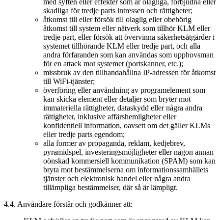
med syften eller effekter som är olagliga, förbjudna eller
skadliga för tredje parts intressen och rättigheter;
åtkomst till eller försök till olaglig eller obehörig
åtkomst till system eller nätverk som tillhör KLM eller
tredje part, eller försök att övervinna säkerhetsåtgärder i
systemet tillhörande KLM eller tredje part, och alla
andra förfaranden som kan användas som upphovsman
för en attack mot systemet (portskanner, etc.);
missbruk av den tillhandahållna IP-adressen för åtkomst
till WiFi-tjänster;
överföring eller användning av programelement som
kan skicka element eller detaljer som bryter mot
immateriella rättigheter, dataskydd eller några andra
rättigheter, inklusive affärshemligheter eller
konfidentiell information, oavsett om det gäller KLMs
eller tredje parts egendom;
alla former av propaganda, reklam, kedjebrev,
pyramidspel, investeringsmöjligheter eller någon annan
oönskad kommersiell kommunikation (SPAM) som kan
bryta mot bestämmelserna om informationssamhällets
tjänster och elektronisk handel eller några andra
tillämpliga bestämmelser, där så är lämpligt.
4.4. Användare förstår och godkänner att: