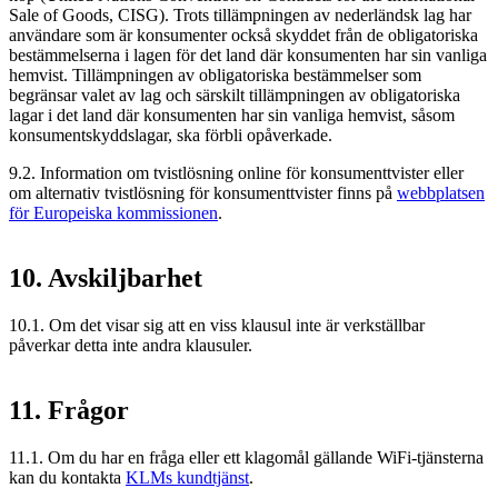
Sale of Goods, CISG). Trots tillämpningen av nederländsk lag har
användare som är konsumenter också skyddet från de obligatoriska
bestämmelserna i lagen för det land där konsumenten har sin vanliga
hemvist. Tillämpningen av obligatoriska bestämmelser som
begränsar valet av lag och särskilt tillämpningen av obligatoriska
lagar i det land där konsumenten har sin vanliga hemvist, såsom
konsumentskyddslagar, ska förbli opåverkade.
9.2. Information om tvistlösning online för konsumenttvister eller
om alternativ tvistlösning för konsumenttvister finns på
webbplatsen
för Europeiska kommissionen
.
10. Avskiljbarhet
10.1. Om det visar sig att en viss klausul inte är verkställbar
påverkar detta inte andra klausuler.
11. Frågor
11.1. Om du har en fråga eller ett klagomål gällande WiFi-tjänsterna
kan du kontakta
KLMs kundtjänst
.