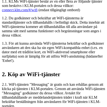
1.1. KLMs WiFi-tjänster består av en eller flera av följande tjänster
som beskrivs i KLM-portalen och dessa villkor:
connect.klm.com/#/wifi
(endast tillgängligt ombord)
1.2. Du godkänner och bekräftar att WiFi-tjänsterna är
standardtjänster och tillhandahålls i befintligt skick. Detta innebär att
WiFi-tjänsterna kommer att tillhandahållas till alla användare på
samma sätt med samma funktioner och begränsningar som anges i
dessa villkor.
1.3. För att kunna använda WiFi-tjänsterna bekräftar och godkänner
användaren att den ska ha sin egen WiFi-kompatibla enhet (t.ex. en
dator med ett trådlöst kort, en WiFi-aktiverad smartphone eller
surfplatta) som är lämplig för att utföra WiFi-anslutning (hädanefter
'Enhet').
2. Köp av WiFi-tjänster
2.1. WiFi-tjänsten "Messaging" är gratis och kan erhållas genom att
klicka på tjänsten i KLM-portalen. Genom att använda WiFi-tjänsten
"Messaging" godkänner du dessa villkor. Avtalet för
tillhandahållande av meddelandetjänsten träder i kraft när KLM
bekräftar beställningen från användaren för WiFi-tjänsten i KLM-
portalen.