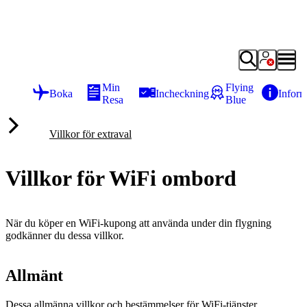
Min
Flying
Boka
Incheckning
Inform
Resa
Blue
Villkor för extraval
Villkor för WiFi ombord
När du köper en WiFi-kupong att använda under din flygning
godkänner du dessa villkor.
Allmänt
Dessa allmänna villkor och bestämmelser för WiFi-tjänster