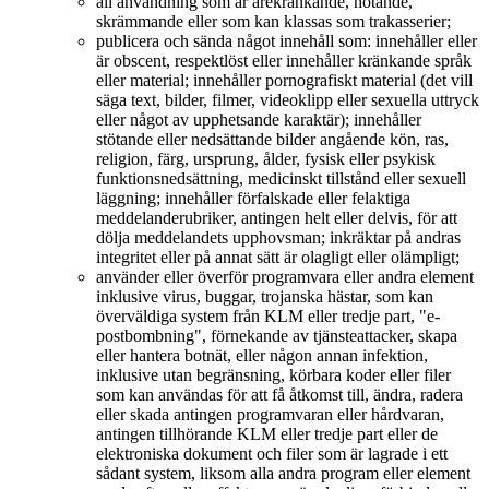
all användning som är ärekränkande, hotande,
skrämmande eller som kan klassas som trakasserier;
publicera och sända något innehåll som: innehåller eller
är obscent, respektlöst eller innehåller kränkande språk
eller material; innehåller pornografiskt material (det vill
säga text, bilder, filmer, videoklipp eller sexuella uttryck
eller något av upphetsande karaktär); innehåller
stötande eller nedsättande bilder angående kön, ras,
religion, färg, ursprung, ålder, fysisk eller psykisk
funktionsnedsättning, medicinskt tillstånd eller sexuell
läggning; innehåller förfalskade eller felaktiga
meddelanderubriker, antingen helt eller delvis, för att
dölja meddelandets upphovsman; inkräktar på andras
integritet eller på annat sätt är olagligt eller olämpligt;
använder eller överför programvara eller andra element
inklusive virus, buggar, trojanska hästar, som kan
överväldiga system från KLM eller tredje part, "e-
postbombning", förnekande av tjänsteattacker, skapa
eller hantera botnät, eller någon annan infektion,
inklusive utan begränsning, körbara koder eller filer
som kan användas för att få åtkomst till, ändra, radera
eller skada antingen programvaran eller hårdvaran,
antingen tillhörande KLM eller tredje part eller de
elektroniska dokument och filer som är lagrade i ett
sådant system, liksom alla andra program eller element