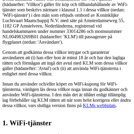
(hädanefter: 'Villkor') gäller för köp och tillhandahållande av WiFi-
tjänster som beskrivs närmare i klausul 1.1 i dessa villkor (nedan:
'WiFi-tjänster') i den mån som erbjuds ombord av Koninklijke
Luchtvaart Maatschappij N.V. med säte på Amsterdamseweg 55,
1182 GP Amstelveen, Nederländerna, registrerad vid
handelskammaren under nummer 33014286 och momsnummer
NL004983269B01 (hädanefter: 'KLM') till passagerare på
flygplanet (nedan: 'Användare').
Genom att godkänna dessa villkor intygar och garanterar
användaren att (i) han eller hon är minst 18 år och har den lagliga
rätten och förmågan att ingå det avtal med KLM som dessa villkor
gäller (hädanefter: 'Avtal') och (ii) att använda WiFi-tjänsterna i
enlighet med dessa villkor.
Innan du använder och/eller köper en WiFi-kupong för WiFi-
tjänsterna, vänligen läs dessa villkor noga innan du godkänner och
använder WiFi-tjänsterna. I den mån det är tillåtet enligt tillämplig
lag förbehåller sig KLM rätten att när som helst korrigera eller ändra
dessa villkor, vars slutliga version finns på
KLMs webbplats
.
1. WiFi-tjänster