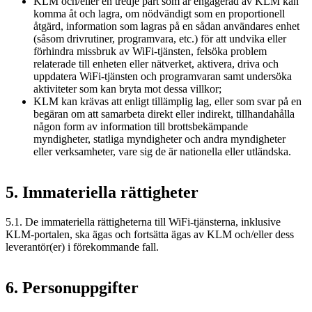
KLM och/eller en tredje part som är engagerad av KLM kan
komma åt och lagra, om nödvändigt som en proportionell
åtgärd, information som lagras på en sådan användares enhet
(såsom drivrutiner, programvara, etc.) för att undvika eller
förhindra missbruk av WiFi-tjänsten, felsöka problem
relaterade till enheten eller nätverket, aktivera, driva och
uppdatera WiFi-tjänsten och programvaran samt undersöka
aktiviteter som kan bryta mot dessa villkor;
KLM kan krävas att enligt tillämplig lag, eller som svar på en
begäran om att samarbeta direkt eller indirekt, tillhandahålla
någon form av information till brottsbekämpande
myndigheter, statliga myndigheter och andra myndigheter
eller verksamheter, vare sig de är nationella eller utländska.
5. Immateriella rättigheter
5.1. De immateriella rättigheterna till WiFi-tjänsterna, inklusive
KLM-portalen, ska ägas och fortsätta ägas av KLM och/eller dess
leverantör(er) i förekommande fall.
6. Personuppgifter