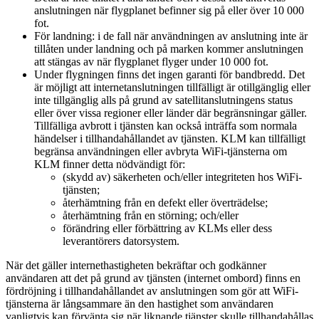
anslutningen när flygplanet befinner sig på eller över 10 000
fot.
För landning: i de fall när användningen av anslutning inte är
tillåten under landning och på marken kommer anslutningen
att stängas av när flygplanet flyger under 10 000 fot.
Under flygningen finns det ingen garanti för bandbredd. Det
är möjligt att internetanslutningen tillfälligt är otillgänglig eller
inte tillgänglig alls på grund av satellitanslutningens status
eller över vissa regioner eller länder där begränsningar gäller.
Tillfälliga avbrott i tjänsten kan också inträffa som normala
händelser i tillhandahållandet av tjänsten. KLM kan tillfälligt
begränsa användningen eller avbryta WiFi-tjänsterna om
KLM finner detta nödvändigt för:
(skydd av) säkerheten och/eller integriteten hos WiFi-
tjänsten;
återhämtning från en defekt eller överträdelse;
återhämtning från en störning; och/eller
förändring eller förbättring av KLMs eller dess
leverantörers datorsystem.
När det gäller internethastigheten bekräftar och godkänner
användaren att det på grund av tjänsten (internet ombord) finns en
fördröjning i tillhandahållandet av anslutningen som gör att WiFi-
tjänsterna är långsammare än den hastighet som användaren
vanligtvis kan förvänta sig när liknande tjänster skulle tillhandahållas