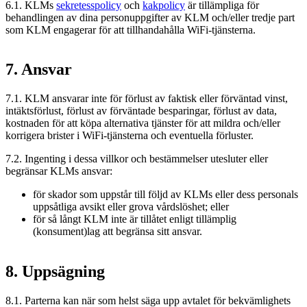
6.1. KLMs
sekretesspolicy
och
kakpolicy
är tillämpliga för
behandlingen av dina personuppgifter av KLM och/eller tredje part
som KLM engagerar för att tillhandahålla WiFi-tjänsterna.
7. Ansvar
7.1. KLM ansvarar inte för förlust av faktisk eller förväntad vinst,
intäktsförlust, förlust av förväntade besparingar, förlust av data,
kostnaden för att köpa alternativa tjänster för att mildra och/eller
korrigera brister i WiFi-tjänsterna och eventuella förluster.
7.2. Ingenting i dessa villkor och bestämmelser utesluter eller
begränsar KLMs ansvar:
för skador som uppstår till följd av KLMs eller dess personals
uppsåtliga avsikt eller grova vårdslöshet; eller
för så långt KLM inte är tillåtet enligt tillämplig
(konsument)lag att begränsa sitt ansvar.
8. Uppsägning
8.1. Parterna kan när som helst säga upp avtalet för bekvämlighets