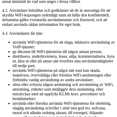
annat ändamål än vad som anges i dessa villkor.
4.2. Användare bekräftar och godkänner att de är ansvariga för att
skydda WiFi-kupongen ordentligt samt att hålla den konfidentiell,
detsamma gäller eventuella användarnamn och lösenord, och att
endast använda sådan information för eget bruk.
4.3. Användaren får inte:
använda WiFi-tjänsterna för att ringa, inklusive användning av
VoIP-tjänster;
ge åtkomst till WiFi-tjänsterna till någon annan person;
distribuera, underlicensiera, leasa, sälja, kommersialisera, hyra
ut, låna ut eller på annat sätt överföra sina användarrättigheter
till tredje part;
använda WiFi-tjänsterna på något sätt som kan skada,
inaktivera, överväldiga eller förstöra WiFi-anslutningen eller
förhindra vanlig användning av andra användare;
störa eller avbryta någon anslutning och användning av WiFi,
utrustning, enheter som möjliggör dess anslutning, eller
misslyckas med att uppfylla KLMs krav, procedurer och
bestämmelser;
använda eller försöka använda WiFi-tjänsterna för obehörig,
olaglig användning och/eller i strid mot god tro, sedvana,
moral och allmän ordning såsom, till exempel, följande: