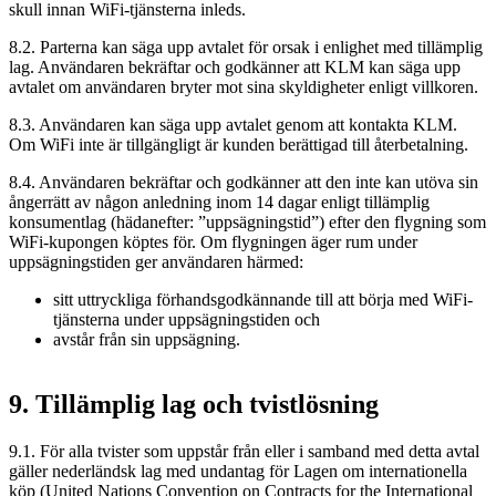
skull innan WiFi-tjänsterna inleds.
8.2. Parterna kan säga upp avtalet för orsak i enlighet med tillämplig
lag. Användaren bekräftar och godkänner att KLM kan säga upp
avtalet om användaren bryter mot sina skyldigheter enligt villkoren.
8.3. Användaren kan säga upp avtalet genom att kontakta KLM.
Om WiFi inte är tillgängligt är kunden berättigad till återbetalning.
8.4. Användaren bekräftar och godkänner att den inte kan utöva sin
ångerrätt av någon anledning inom 14 dagar enligt tillämplig
konsumentlag (hädanefter: ”uppsägningstid”) efter den flygning som
WiFi-kupongen köptes för. Om flygningen äger rum under
uppsägningstiden ger användaren härmed:
sitt uttryckliga förhandsgodkännande till att börja med WiFi-
tjänsterna under uppsägningstiden och
avstår från sin uppsägning.
9. Tillämplig lag och tvistlösning
9.1. För alla tvister som uppstår från eller i samband med detta avtal
gäller nederländsk lag med undantag för Lagen om internationella
köp (United Nations Convention on Contracts for the International