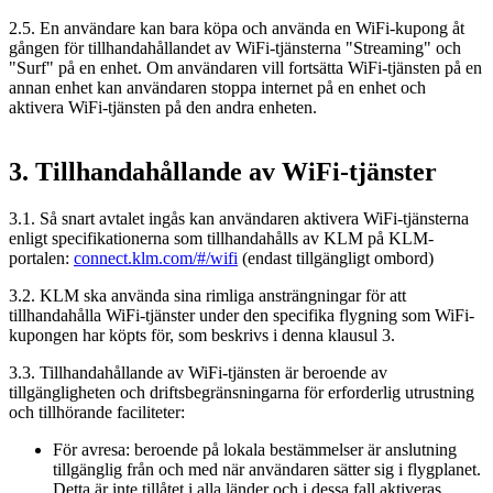
2.5. En användare kan bara köpa och använda en WiFi-kupong åt
gången för tillhandahållandet av WiFi-tjänsterna "Streaming" och
"Surf" på en enhet. Om användaren vill fortsätta WiFi-tjänsten på en
annan enhet kan användaren stoppa internet på en enhet och
aktivera WiFi-tjänsten på den andra enheten.
3. Tillhandahållande av WiFi-tjänster
3.1. Så snart avtalet ingås kan användaren aktivera WiFi-tjänsterna
enligt specifikationerna som tillhandahålls av KLM på KLM-
portalen:
connect.klm.com/#/wifi
(endast tillgängligt ombord)
3.2. KLM ska använda sina rimliga ansträngningar för att
tillhandahålla WiFi-tjänster under den specifika flygning som WiFi-
kupongen har köpts för, som beskrivs i denna klausul 3.
3.3. Tillhandahållande av WiFi-tjänsten är beroende av
tillgängligheten och driftsbegränsningarna för erforderlig utrustning
och tillhörande faciliteter:
För avresa: beroende på lokala bestämmelser är anslutning
tillgänglig från och med när användaren sätter sig i flygplanet.
Detta är inte tillåtet i alla länder och i dessa fall aktiveras