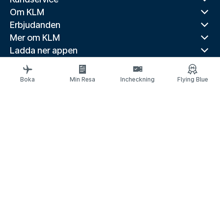
Om KLM
Erbjudanden
Mer om KLM
Ladda ner appen
Relaterade webbplatser
Reseguider
Boka
Min Resa
Incheckning
Flying Blue
Toppdestinationer
Populära länder
Populära rutter
Juridisk information
Meddelande om skydd av personuppgifter
Tillgänglighetsförklaring
© 2026 KLM
Kakinställningar