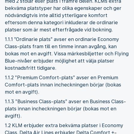
med 2 stolar eller plats i främre delen. KLMs extra
bekväma platstyper har olika egenskaper och ger
nödvändigtvis inte alltid ytterligare komfort
eftersom denna kategori inkluderar de ordinarie
platser som är mest efterfrågade vid bokning.
1.1.1 ”Ordinarie plats” avser en ordinarie Economy
Class-plats fram till en timme innan avgång, kan
bokas mot en avgift. Vissa märkesbiljetter och Flying
Blue-nivåer erbjuder möjlighet att välja platser
kostnadsfritt tidigare.
1.1.2 ”Premium Comfort-plats” avser en Premium
Comfort-plats innan incheckningen börjar (bokas
mot en avgift).
1.1.3 ”Business Class-plats” avser en Business Class-
plats innan incheckningen börjar (bokas mot en
avgift).
1.2 KLM erbjuder extra bekväma platser i Economy
Class. Delta Air Lines erbjuder Delta Comfort +-